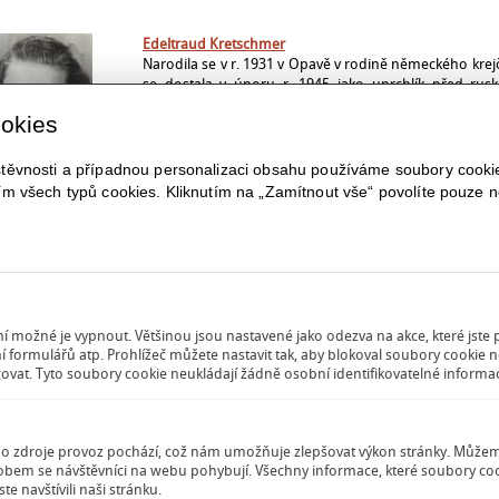
Edeltraud Kretschmer
Narodila se v r. 1931 v Opavě v rodině německého krej
se dostala v únoru r. 1945 jako uprchlík před ru
Během bombardování Prahy se…
více
ookies
ěvnosti a případnou personalizaci obsahu používáme soubory cookies
ím všech typů cookies. Kliknutím na „Zamítnout vše“ povolíte pouze 
Hans Wunder
Narodil se v Berlíně r. 1935 v rodině knihkupce a nakl
bombardování Berlína se spolu s matkou, sestrou a ml
dostali do malé vesnice…
více
 možné je vypnout. Většinou jsou nastavené jako odezva na akce, které jste pr
í formulářů atp. Prohlížeč můžete nastavit tak, aby blokoval soubory cookie n
Oslavy 80. výročí založení Milíčova domu
vat. Tyto soubory cookie neukládají žádně osobní identifikovatelné informa
V sobotu 9. 11. 2013 proběhlo v MŠ Milíčův dů
shromáždění při příležitosti 80. výročí otevření M
Koncepce MŠ vychází z myšlenek a…
více
ho zdroje provoz pochází, což nám umožňuje zlepšovat výkon stránky. Můžeme 
ůsobem se návštěvníci na webu pohybují. Všechny informace, které soubory 
e navštívili naši stránku.