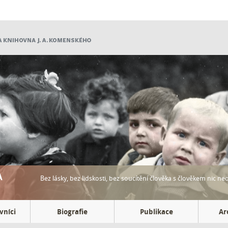
A
Bez lásky, bez lidskosti, bez soucítění člověka s člověkem nic neo
vníci
Biografie
Publikace
Ar