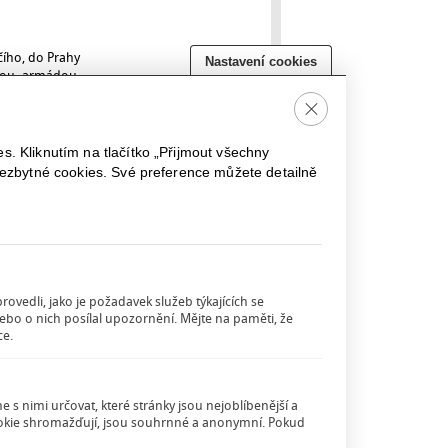
čího, do Prahy
Nastavení cookies
skou armádou.
Close
. Kliknutím na tlačítko „Přijmout všechny
nezbytné cookies. Své preference můžete detailně
adatele, kvůli
adšími bratry
ovedli, jako je požadavek služeb týkajících se
ebo o nich posílal upozornění. Mějte na paměti, že
ce.
m slavnostní
ilíčova domu.
s nimi určovat, které stránky jsou nejoblíbenější a
cookie shromažďují, jsou souhrnné a anonymní. Pokud