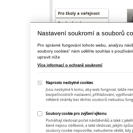
Left
Pro školy a veřejnost
menu
Pro badatele
CZ
Nastavení soukromí a souborů c
Milíčův dům
Akce zámky
Pro správné fungování tohoto webu, analýzu návšt
soubory cookies“ nám udělíte souhlas s používán
Archiválie
upravit níže
Vyznamenání
Více informací o ochraně soukromí
Vstup do databáze
archivu
Naprosto nezbytné cookies
Vzdělávací web
Jsou nezbytné k tomu, aby web fungoval, takže není
bezpečnostních nastavení, přihlašování, vyplňován
některé stránky bez těchto souborů nebudou fungo
Soubory cookie pro zvýšení výkonu
Pomáhají sledovat počet návštěvníků a také z jaké
které nejsou oblíbené, a také sledovat, jakým zp
soubory cookie nepovolíte, nebudeme vědět, kdy jst