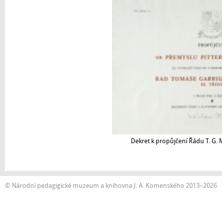
Dekret k propůjčení Řádu T. G. M
© Národní pedagigické muzeum a knihovna J. A. Komenského 2013–2026