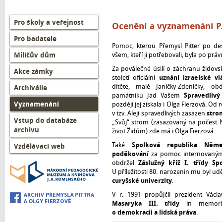
Left
Pro školy a veřejnost
Ocenění a vyznamenání P.
menu
Pro badatele
CZ
Pomoc, kterou Přemysl Pitter po dese
Milíčův dům
všem, kteří ji potřebovali, byla po prá
Za poválečné úsilí o záchranu židovský
Akce zámky
století oficiální
uznání izraelské vl
dítěte, malé Janičky-Zdeničky, ob
Archiválie
památníku Jad Vašem
Spravedliv
Vyznamenání
později jej získala i Olga Fierzová. O
v tzv. Aleji spravedlivých zasazen
stro
Vstup do databáze
„Svůj“ strom (zasazovaný na počest Ne
archivu
život Židům) zde má i Olga Fierzová.
Také
Spolková republika Němec
Vzdělávací web
poděkování
za pomoc internovaným
obdržel
Záslužný kříž I. třídy S
U příležitosti 80. narozenin mu byl u
curyšské univerzity
.
V r. 1991 propůjčil prezident Václa
Masaryka III. třídy
in memo
o demokracii a lidská práva
.