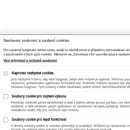
Nastavení soukromí a souborů cookies
Pro správné fungování tohoto webu, analýzu návštěvnosti a případnou personalizaci ob
s používáním všech typů cookies. Kliknutím na „Zamítnout vše“ povolíte pouze nezbytn
Více informací o ochraně soukromí
Naprosto nezbytné cookies
Jsou nezbytné k tomu, aby web fungoval, takže není možné je vypnout. Většinou jsou 
nastavení, přihlašování, vyplňování formulářů atp. Prohlížeč můžete nastavit tak, a
nebudou fungovat. Tyto soubory cookie neukládají žádně osobní identifikovatelné i
Soubory cookie pro zvýšení výkonu
Pomáhají sledovat počet návštěvníků a také z jakého zdroje provoz pochází, což nám
oblíbené, a také sledovat, jakým způsobem se návštěvníci na webu pohybují. Všechn
nebudeme vědět, kdy jste navštívili naši stránku.
Soubory cookie pro lepší funkčnost
S těmito soubory cookie je stránka výkonnější a osobnější. Můžeme je nastavovat my 
možné, že některé nebo všechny tyto služby nebudou fungovat správně.