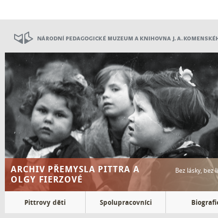
Přejít
k
hlavnímu
obsahu
ARCHIV PŘEMYSLA PITTRA A
Bez lásky, bez 
OLGY FIERZOVÉ
Top
Pittrovy děti
Spolupracovníci
Biografi
menu