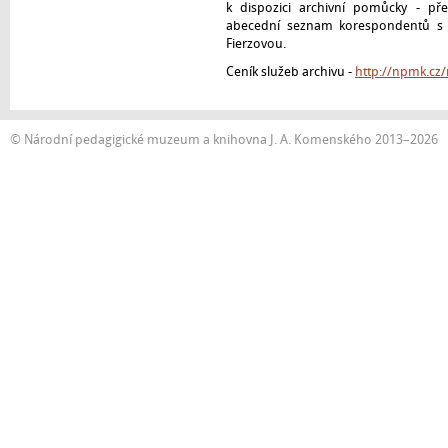
k dispozici archivní pomůcky - př
abecední seznam korespondentů s 
Fierzovou.
Ceník služeb archivu -
http://npmk.cz
© Národní pedagigické muzeum a knihovna J. A. Komenského 2013–2026