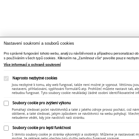
Nastavení soukromí a souborů cookies
Pro správné fungování tohoto webu, analýzu návštěvnosti a případnou personalizaci ob
s používáním všech typů cookies. Kliknutím na „Zamítnout vše“ povolíte pouze nezbytn
Více informací o ochraně soukromí
Naprosto nezbytné cookies
Jsou nezbytné k tomu, aby web fungoval, takže není možné je vypnout. Většinou jsou 
nastavení, přihlašování, vyplňování formulářů atp. Prohlížeč můžete nastavit tak, a
nebudou fungovat. Tyto soubory cookie neukládají žádně osobní identifikovatelné i
Soubory cookie pro zvýšení výkonu
Pomáhají sledovat počet návštěvníků a také z jakého zdroje provoz pochází, což nám
oblíbené, a také sledovat, jakým způsobem se návštěvníci na webu pohybují. Všechn
nebudeme vědět, kdy jste navštívili naši stránku.
Soubory cookie pro lepší funkčnost
S těmito soubory cookie je stránka výkonnější a osobnější. Můžeme je nastavovat my 
možné, že některé nebo všechny tyto služby nebudou fungovat správně.