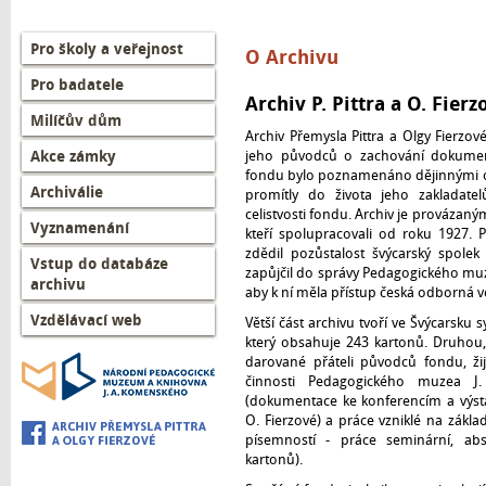
Left
Pro školy a veřejnost
O Archivu
menu
Pro badatele
CZ
Archiv P. Pittra a O. Fierz
Milíčův dům
Archiv Přemysla Pittra a Olgy Fierzo
Akce zámky
jeho původců o zachování dokument
fondu bylo poznamenáno dějinnými oko
Archiválie
promítly do života jeho zakladate
celistvosti fondu. Archiv je provázan
Vyznamenání
kteří spolupracovali od roku 1927. P
zdědil pozůstalost švýcarský spolek 
Vstup do databáze
zapůjčil do správy Pedagogického muz
archivu
aby k ní měla přístup česká odborná v
Vzdělávací web
Větší část archivu tvoří ve Švýcarsku 
který obsahuje 243 kartonů. Druhou,
darované přáteli původců fondu, žij
činnosti Pedagogického muzea 
(dokumentace ke konferencím a výst
O. Fierzové) a práce vzniklé na zákla
písemností - práce seminární, ab
kartonů).