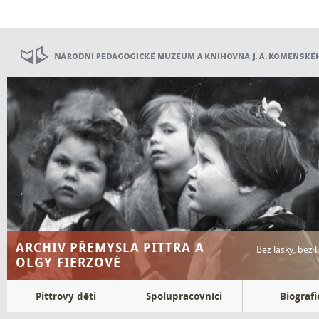
Přejít
k
hlavnímu
obsahu
ARCHIV PŘEMYSLA PITTRA A
Bez lásky, bez 
OLGY FIERZOVÉ
Top
Pittrovy děti
Spolupracovníci
Biografi
menu