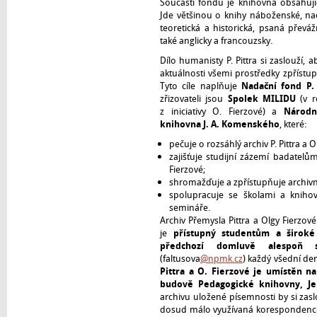
Součástí fondu je knihovna obsahujíc
Jde většinou o knihy náboženské, nac
teoretická a historická, psaná převá
také anglicky a francouzsky.
Dílo humanisty P. Pittra si zaslouží, 
aktuálnosti všemi prostředky zpřístup
Tyto cíle naplňuje
Nadační fond P. 
zřizovateli jsou
Spolek MILIDU
(v r
z iniciativy O. Fierzové) a
Národn
knihovna J. A. Komenského
, které:
pečuje o rozsáhlý archiv P. Pittra a O
zajišťuje studijní zázemí badatelům 
Fierzové;
shromažďuje a zpřístupňuje archivní
spolupracuje se školami a kniho
semináře.
Archiv Přemysla Pittra a Olgy Fierzové
je
přístupný studentům a široké
předchozí domluvě alespoň 
(faltusova
@npmk.cz
) každý všední de
Pittra a O. Fierzové je umístěn n
budově Pedagogické knihovny, J
archivu uložené písemnosti by si zaslo
dosud málo využívaná korespondence. 