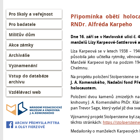
Left
Pro školy a veřejnost
Připomínka obětí holoc
menu
RNDr. Alfréda Karpeho
Pro badatele
CZ
Milíčův dům
Dne 16. září se v Havlovské ulici č
manželů Lízy Karpeové-Sattlerové a
Akce zámky
Líza Karpeová se v letech 1938 – 19
Archiválie
působila jako učitelka rytmiky, věnov
Manželé Karpeovi byli na podzim 19
Vyznamenání
Chelmnu.
Vstup do databáze
Na projektu položení Stolpersteine se
archivu
J. A. Komenského, Nadační fond Pře
holocaustem.
Vzdělávací web
Položení dvou kamenů zmizelých na
knihovny J. A. Komenského PhDr. Klára
pan Trevor Sage, který vydal již dva sv
Významný projekt Stolpersteine byl za
těchto stránkách:
https://stolpersteine
Medailonky o manželech Karpeových k