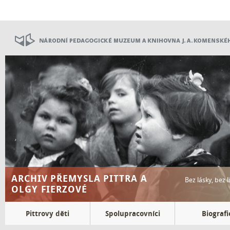
Přejít
k
hlavnímu
obsahu
ARCHIV PŘEMYSLA PITTRA A
Bez lásky, bez 
OLGY FIERZOVÉ
Top
Pittrovy děti
Spolupracovníci
Biografi
menu