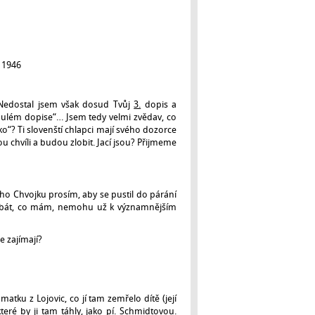
46
. Nedostal jsem však dosud Tvůj
3.
dopis a
inulém dopise“… Jsem tedy velmi zvědav, co
“? Ti slovenští chlapci mají svého dozorce
 chvíli a budou zlobit. Jací jsou? Přijmeme
ho Chvojku prosím, aby se pustil do párání
 kabát, co mám, nemohu už k významnějším
e zajímají?
atku z Lojovic, co jí tam zemřelo dítě (její
ré by ji tam táhly, jako pí. Schmidtovou.