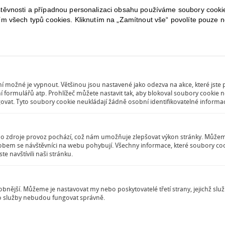
í 21. obědval jsem s Barb. Duncan Harris (velmi srdečně Tě pozdravuje), 
ěvnosti a případnou personalizaci obsahu používáme soubory cookies
hamu (který také přednášel v Husově domě). On mně přislíbil, že se přimluví
ím všech typů cookies. Kliknutím na „Zamítnout vše“ povolíte pouze 
ční kurs for International Relationships ve Woodbroocku. Píši tam žádost. Mu
y. Koho navrhuješ?
měl schůzku v FOR u Percy Bartletta s Nevin Sayerem, který přiletěl z USA 
 Anglii, zúčastní se rozšířené Rady I FOR ve Stockholmu, kam jsem pozv
ovníků. Bude se konat 25. – 31. března. Uvažoval též (N. Sayre) o své cestě d
 důležitost pro naši věc, může-li to podepřít tvoje snahy. Pro přátelský p
 tady nebo ve Stockholmu.“ Napiš mi, Olgo, obratem, co o tom soudíš, jaký ú
 možné je vypnout. Většinou jsou nastavené jako odezva na akce, které jste pr
ho by měl navštívit, co vidět, kde zatlačit.
í formulářů atp. Prohlížeč můžete nastavit tak, aby blokoval soubory cookie n
vat. Tyto soubory cookie neukládají žádně osobní identifikovatelné informa
 radostí mi hlásil dar těch 185 krav a vyřídil vzkazy a přání amer. přátel, k
em ho cowboyem, ale tak se mi zdá, že nakonec v tom zůstaneš Ty, Olgo! Ol
pracoval s Grace, která mi dělá sekretářku. Večer přišla k nám Elza, přišila mi
ho zdroje provoz pochází, což nám umožňuje zlepšovat výkon stránky. Můžeme 
l domů. Je to odtud 1/2 hodiny pěšky.
ůsobem se návštěvníci na webu pohybují. Všechny informace, které soubory 
erý máme odpol. opět schůzku s N. Sayerem u Grace v Elnescott Gdns. Nevin 
e navštívili naši stránku.
 jen na telegram Č. K. z Prahy, abych mohl pokračovat ve své akci. Jsem už ne
imě a při té výživě a nedostatečném ošacení! Co děti v zámcích? Nezemřelo ž
sobnější. Můžeme je nastavovat my nebo poskytovatelé třetí strany, jejichž s
u Vás všecky ze srdce, na každého z Vás jednotlivě myslím a přeji Vám hodně
to služby nebudou fungovat správně.
ný