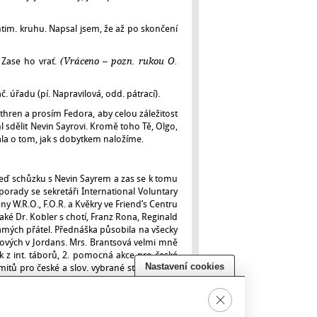
tim. kruhu. Napsal jsem, že až po skončení
. Zase ho vrať.
(Vráceno – pozn. rukou O.
. úřadu (pí. Napravilová, odd. pátrací).
hren a prosím Fedora, aby celou záležitost
sdělit Nevin Sayrovi. Kromě toho Tě, Olgo,
a o tom, jak s dobytkem naložíme.
eď schůzku s Nevin Sayrem a zas se k tomu
orady se sekretáři International Voluntary
eny W.R.O., F.O.R. a Kvěkry ve Friend’s Centru
aké Dr. Kobler s chotí, Franz Rona, Reginald
ámých přátel. Přednáška působila na všecky
ových v Jordans. Mrs. Brantsová velmi mně
 z int. táborů, 2. pomocná akce pro české
rmitů pro české a slov. vybrané studenty do
Nastavení cookies
ví, techniku). Jde mi o to, aby naše mládež
 zpívali skotské a české písně. – V neděli
Close