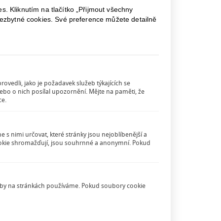
John Fletsherem a prof. Johnem Stephansem
. Kliknutím na tlačítko „Přijmout všechny
, aby nám byla vyhrazena 2 místa stipendií
nezbytné cookies. Své preference můžete detailně
sí to být
naši
dva mladí lidé s jistou znalostí
18. ledna a navštíví teď Švýcary, Francii,
án i já a ještě někdo z našich mladších
o Prahy. Řekl: „jsem ochoten jeti do Prahy,
ohovor s Tebou tam nepojedu, to si můžeme
kol by měl u nás, kdyby tam na několik dní
ovedli, jako je požadavek služeb týkajících se
ebo o nich posílal upozornění. Mějte na paměti, že
ce.
teré nejsou v přiložených dopisech uvedeny.
ga coby cowmaid!
 knoflíky, spravila punčochy a v noci jsem ji
s nimi určovat, které stránky jsou nejoblíbenější a
cookie shromažďují, jsou souhrnné a anonymní. Pokud
bude spát u nás.
trpělivý, vzpomenu-li na ty děti v táborech
ádné? Není jim zima?
lužby na stránkách používáme. Pokud soubory cookie
 síly a požehnání od Pána Boha!