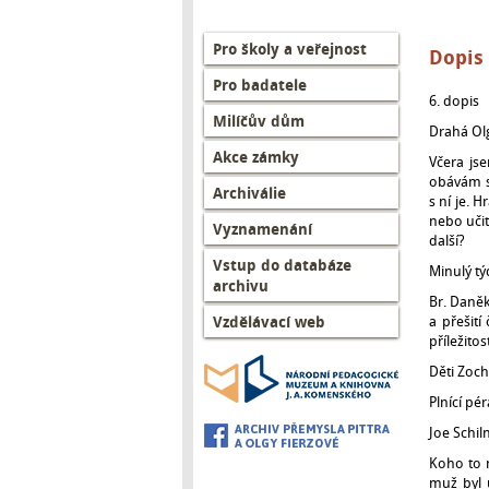
Left
Pro školy a veřejnost
Dopis
menu
Pro badatele
CZ
6. 
Milíčův dům
Drahá Ol
Akce zámky
Včera js
obávám se
Archiválie
s ní je. 
nebo učit
Vyznamenání
další?
Vstup do databáze
Minulý tý
archivu
Br. Daněk
Vzdělávací web
a přešit
příležito
Děti Zoch
Plnící pé
Joe Schil
Koho to m
muž byl 