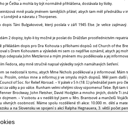
o je Češka a mohla by být normálně přihlášena, dostávala by lístky.
einitzová mně psala jménem tamějších přátel, abych tam měl přednášku v in
 v Londýně a návratu z Thorpenes.
 dopis Táni Bulgakovové, který poslala v září 1945 Else. Je velice zajímavý
)
ádám 2 dopisy, bylo-li by možné je poslat do Drážďan prostřednictvím repatriač
 přikládám dopis pro Dra Kohouta s přílohami dopisů od Church of the Bret
oval s Drem Kohoutem a výsledek mi sem co nejdříve oznámil, abych jej mohl 
abys odepsala John Metzlerovi a mým jménem mu poděkovala a jej informoval
sím Fedora, aby mně stručně napsal výsledky svých namáhavých šetření.
em se nedostal k tomu, abych Mme Nichols poděkoval a ji informoval. Mám t
. Prosím, omluv mne a informuj ji ve smyslu mých dopisů. Měl jsem další p
 Council of Soc. for Relief Abroad. – V pátek v 5 h (18. I.) přednášel jsem pro čl
áci za války a po válce. Runham velmi vřelými slovy vzpomenul Tebe. Byli tam t
Fenner Brockway, John Fletsher, David Hodgkin a mnoho jiných, dobře Ti zn
 dojmem. – V sobotu a v neděli byl jsem u Mrs. Brantsové a manželů Vojáčk
 vlivných osobností. Máme spolu rozdělené tři akce: 10.000 m. dětí a matek
lezsku a na Slovensku ve spojení s akcí Ralpha Hegnauera, 3. větší počet pe
 škol veř. i soukromých k studiu na vysokých školách (vědu, umění, náboženst
dnostranně ovlivňována Východem, ale abychom drželi rovnováhu. – Večer jsme
ookies
 jsem opět hrob Williamse Penna a prvních Kvékrů, kteří tu mají svůj hřbitov.