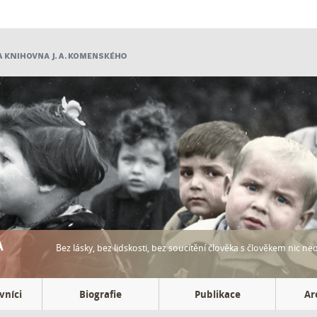
A
Bez lásky, bez lidskosti, bez soucítění člověka s člověkem nic neo
vníci
Biografie
Publikace
Ar