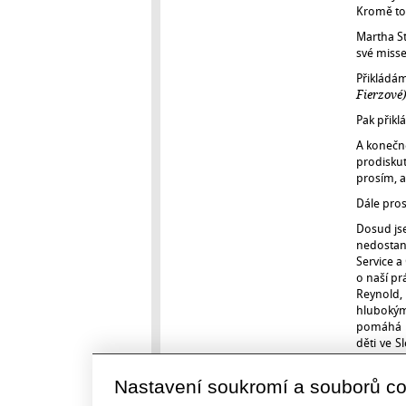
Kromě toh
Martha St
své misse
Přikládám
Fierzové
Pak přikl
A konečně
prodiskut
prosím, 
Dále pro
Dosud js
nedostanu
Service a
o naší pr
Reynold, 
hlubokým
pomáhá u
děti ve S
britských
nebyla je
Nastavení soukromí a souborů c
navštívil