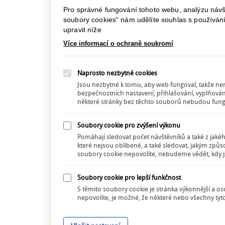
V ponděl
Pro správné fungování tohoto webu, analýzu návšt
z Birming
soubory cookies“ nám udělíte souhlas s používán
na 6 měsí
upravit níže
angličtin
Více informací o ochraně soukromí
Pak jsem 
Německo,
spoluprac
Naprosto nezbytné cookies
má-li to
pohovořit
Jsou nezbytné k tomu, aby web fungoval, takže není
přijel, ko
bezpečnostních nastavení, přihlašování, vyplňován
některé stránky bez těchto souborů nebudou fungo
S velikou
Nazval js
Soubory cookie pro zvýšení výkonu
Pak jsem 
Pomáhají sledovat počet návštěvníků a také z jaké
vyprovodi
které nejsou oblíbené, a také sledovat, jakým zp
Dnes v út
soubory cookie nepovolíte, nebudeme vědět, kdy jst
Teď čekám
v téhle z
Soubory cookie pro lepší funkčnost
S těmito soubory cookie je stránka výkonnější a o
Pozdravuj
nepovolíte, je možné, že některé nebo všechny ty
Váš vděč
Přemysl