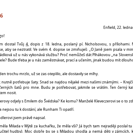
 6
dopis Enfield, 22. ledna 19
go!
em dostal Tvůj
4.
dopis z 18. ledna, poslaný pí. Nicholsovou, s přílohami
, aby se neztratil. Ve svém 4. dopise se zmiňuješ: „O Janě jsem psala v m
Hrádková už u nás vykonává službu? Proč nemůžeš dát Plhákovou „na Slovensko
ele? Bude třeba je u nás zaměstnávat, prací a učením, jinak budou mít dlouhou
den trochu mrzlo, už se zas oteplilo, ale dostavily se mlhy.
 nutně potřebuje šaty. Snad se najdou nějaké mezi našimi známými. – Krejčí
í černých šatů pro mne. Budu je potřebovat, jakmile se vrátím. Ten černý
stem nosit.
erovy odjely s Emilem do Švédska? Ke komu? Manželé Kleveczerovi se o to zd
ra nejsou tu k dostání, ale Runham Ti opatří.
ndlerovi jsem právě napsal.
ěla Milada v Mýtě za kuchařku, že měla vši? Já bych tam nejraději poslal tu m
učitel hudby). Moc dobře by se s Miladou shodla a nemá děti v zámcích, kte