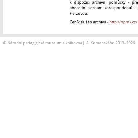
k dispozici archivní pomůcky - př
abecední seznam korespondentů s 
Fierzovou.
Ceník služeb archivu -
http://npmk.cz
© Národní pedagigické muzeum a knihovna J. A. Komenského 2013–2026