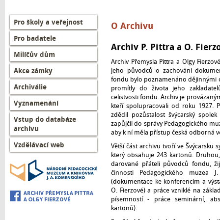
Left
Pro školy a veřejnost
O Archivu
menu
Pro badatele
CZ
Archiv P. Pittra a O. Fierz
Milíčův dům
Archiv Přemysla Pittra a Olgy Fierzo
Akce zámky
jeho původců o zachování dokument
fondu bylo poznamenáno dějinnými oko
Archiválie
promítly do života jeho zakladate
celistvosti fondu. Archiv je provázan
Vyznamenání
kteří spolupracovali od roku 1927. P
zdědil pozůstalost švýcarský spolek 
Vstup do databáze
zapůjčil do správy Pedagogického muz
archivu
aby k ní měla přístup česká odborná v
Vzdělávací web
Větší část archivu tvoří ve Švýcarsku 
který obsahuje 243 kartonů. Druhou,
darované přáteli původců fondu, žij
činnosti Pedagogického muzea 
(dokumentace ke konferencím a výst
O. Fierzové) a práce vzniklé na zákla
písemností - práce seminární, ab
kartonů).