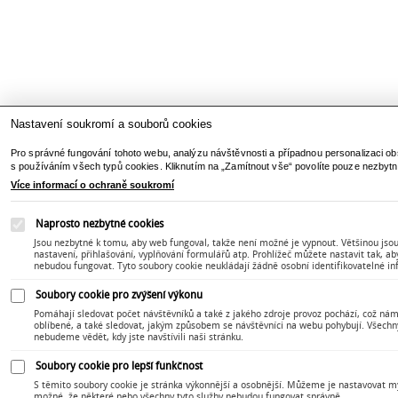
Nastavení soukromí a souborů cookies
Pro správné fungování tohoto webu, analýzu návštěvnosti a případnou personalizaci ob
s používáním všech typů cookies. Kliknutím na „Zamítnout vše“ povolíte pouze nezbytn
Více informací o ochraně soukromí
Naprosto nezbytné cookies
Jsou nezbytné k tomu, aby web fungoval, takže není možné je vypnout. Většinou jsou 
nastavení, přihlašování, vyplňování formulářů atp. Prohlížeč můžete nastavit tak, a
nebudou fungovat. Tyto soubory cookie neukládají žádně osobní identifikovatelné i
Soubory cookie pro zvýšení výkonu
Pomáhají sledovat počet návštěvníků a také z jakého zdroje provoz pochází, což nám
oblíbené, a také sledovat, jakým způsobem se návštěvníci na webu pohybují. Všechn
nebudeme vědět, kdy jste navštívili naši stránku.
Soubory cookie pro lepší funkčnost
S těmito soubory cookie je stránka výkonnější a osobnější. Můžeme je nastavovat my 
možné, že některé nebo všechny tyto služby nebudou fungovat správně.