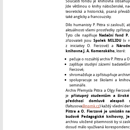
Součástí fondu je knihovna obsahujíc
Jde většinou o knihy náboženské, nac
teoretická a historická, psaná převá
také anglicky a francouzsky.
Dílo humanisty P. Pittra si zaslouží, 
aktuálnosti všemi prostředky zpřístup
Tyto cíle naplňuje
Nadační fond P. 
zřizovateli jsou
Spolek MILIDU
(v r
z iniciativy O. Fierzové) a
Národn
knihovna J. A. Komenského
, které:
pečuje o rozsáhlý archiv P. Pittra a O
zajišťuje studijní zázemí badatelům 
Fierzové;
shromažďuje a zpřístupňuje archivní
spolupracuje se školami a kniho
semináře.
Archiv Přemysla Pittra a Olgy Fierzové
je
přístupný studentům a široké
předchozí domluvě alespoň 
(faltusova
@npmk.cz
) každý všední de
Pittra a O. Fierzové je umístěn n
budově Pedagogické knihovny, J
archivu uložené písemnosti by si zaslo
dosud málo využívaná korespondence. 