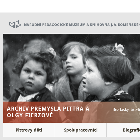
Přejít
k
hlavnímu
obsahu
ARCHIV PŘEMYSLA PITTRA A
Bez lásky, bez 
OLGY FIERZOVÉ
Top
Pittrovy děti
Spolupracovníci
Biografi
menu