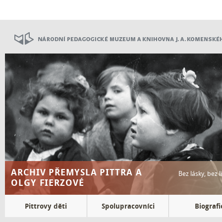
Přejít
k
hlavnímu
obsahu
ARCHIV PŘEMYSLA PITTRA A
Bez lásky, bez 
OLGY FIERZOVÉ
Top
Pittrovy děti
Spolupracovníci
Biografi
menu