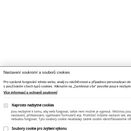
Nastavení soukromí a souborů cookies
Pro správné fungování tohoto webu, analýzu návštěvnosti a případnou personalizaci ob
s používáním všech typů cookies. Kliknutím na „Zamítnout vše“ povolíte pouze nezbytn
Více informací o ochraně soukromí
Naprosto nezbytné cookies
Jsou nezbytné k tomu, aby web fungoval, takže není možné je vypnout. Většinou jsou 
nastavení, přihlašování, vyplňování formulářů atp. Prohlížeč můžete nastavit tak, a
nebudou fungovat. Tyto soubory cookie neukládají žádně osobní identifikovatelné i
Soubory cookie pro zvýšení výkonu