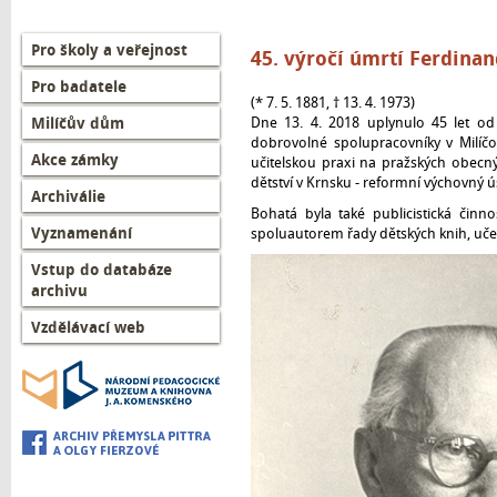
Left
Pro školy a veřejnost
45. výročí úmrtí Ferdina
menu
Pro badatele
CZ
(* 7. 5. 1881, † 13. 4. 1973)
Milíčův dům
Dne 13. 4. 2018 uplynulo 45 let od
dobrovolné spolupracovníky v Milíč
Akce zámky
učitelskou praxi na pražských obecn
dětství v Krnsku - reformní výchovný ú
Archiválie
Bohatá byla také publicistická činn
Vyznamenání
spoluautorem řady dětských knih, uče
Vstup do databáze
archivu
Vzdělávací web